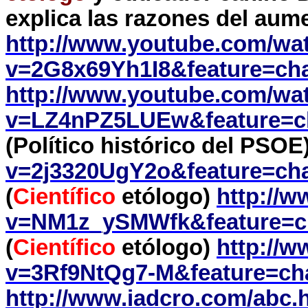
explica las razones del aum
http://www.youtube.com/wa
v=2G8x69Yh1I8&feature=ch
http://www.youtube.com/wa
v=LZ4nPZ5LUEw&feature=c
(Político histórico del PSOE
v=2j3320UgY2o&feature=ch
(
Científico
etólogo)
http://
v=NM1z_ySMWfk&feature=c
(
Científico
etólogo)
http://
v=3Rf9NtQg7-M&feature=ch
http://www.iadcro.com/abc.