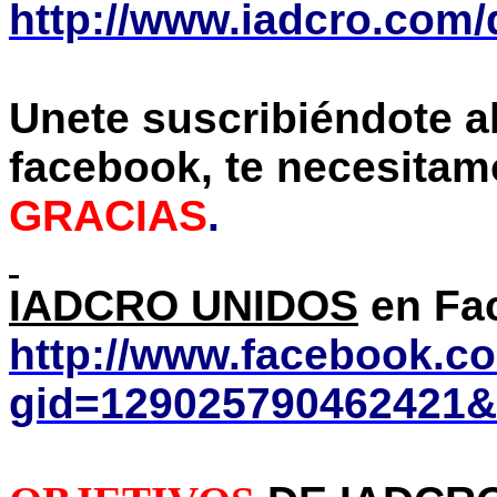
http://www.iadcro.com/
Unete
suscribiéndote a
facebook
, te necesita
GRACIAS
.
IADCRO UNIDOS
en
Fa
http://www.facebook.c
gid=129025790462421&