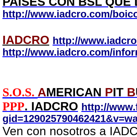
PAISES CON BSL QUE
http://www.iadcro.com/boic
IADCRO
http://www.iadcr
http://www.iadcro.com/infor
S.O.S.
A
MERICAN
P
IT
B
PPP
. IADCRO
http://www
gid=129025790462421&v=wa
Ven con nosotros a IA