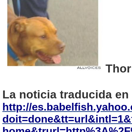
Thor
La noticia traducida en
http://es.babelfish.yahoo
doit=done&tt=url&intl=1&
home&trurl=http%3A%2F