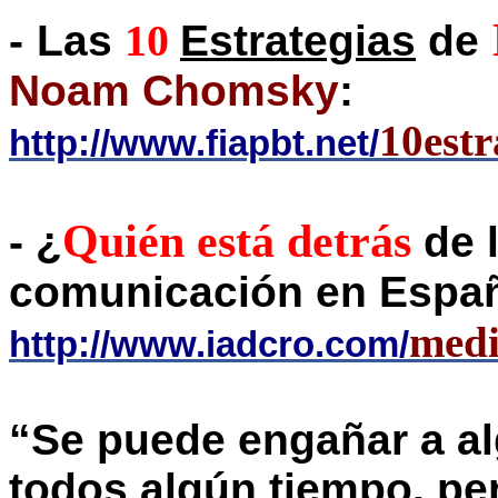
10
-
Las
Estrategias
de
Noam
Chomsky
:
10est
http://www.fiapbt.net/
Quién está detrás
- ¿
de 
comunicación en Espa
medi
http://www.iadcro.com/
“Se puede engañar a al
todos algún tiempo, pe