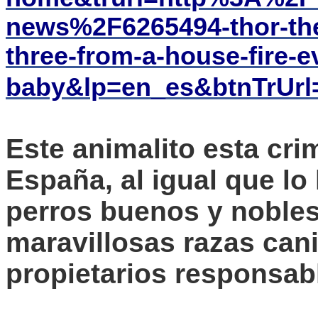
news%2F6265494-thor-the-
three-from-a-house-fire-e
baby&lp=en_es&btnTrUrl
Este animalito esta cri
España, al igual que lo
perros buenos y nobles
maravillosas razas can
propietarios responsab